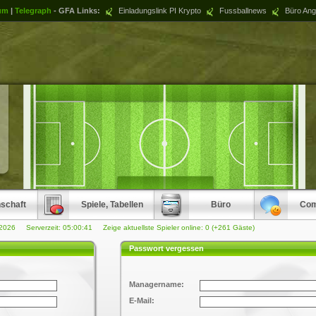
um
|
Telegraph
- GFA Links:
Einladungslink PI Krypto
Fussballnews
Büro Ang
schaft
Spiele, Tabellen
Büro
Com
.2026 Serverzeit:
05:00:41
Zeige aktuellste Spieler online: 0 (+261 Gäste)
Passwort vergessen
Managername:
E-Mail: