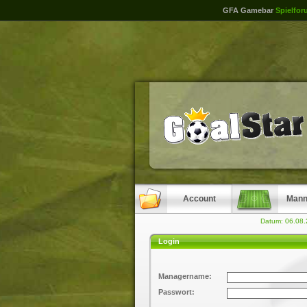
GFA Gamebar
Spielfor
Account
Mann
Datum: 06.08
Login
Managername:
Passwort: