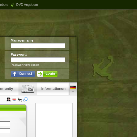
ebote
DVD Angebote
Managername:
Passwort:
Passwort vergessen
Login
munity
Informationen