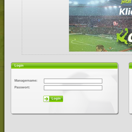
Login
Managername:
Passwort:
Login