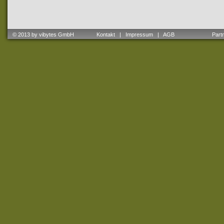
© 2013 by vibytes GmbH
Kontakt
|
Impressum
|
AGB
Partne