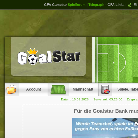
GFA Gamebar
Spielforum
|
Telegraph
- GFA Links:
Ein
Account
Mannschaft
Spiele, Tabe
Datum: 10.08.2026 Serverzeit:
05:26:50
Zeige a
Für die Goalstar Bank mus