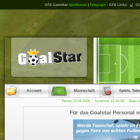
GFA Gamebar
Spielforum
|
Telegraph
- GFA Links:
Ein
Account
Mannschaft
Spiele, Tabe
Datum: 10.08.2026 Serverzeit:
21:40:59
Zeige a
Für das Goalstar Personal m