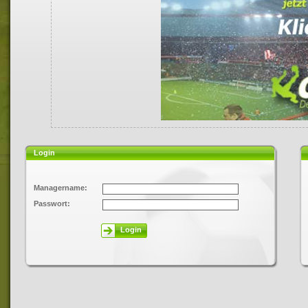
Login
Managername:
Passwort:
Login