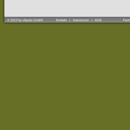
© 2013 by vibytes GmbH
Kontakt
|
Impressum
|
AGB
Partne