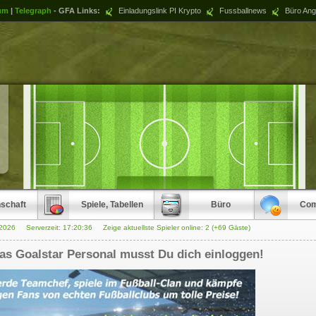
um
|
Telegraph
- GFA Links:
Einladungslink PI Krypto
Fussballnews
Büro Ang
schaft
Spiele, Tabellen
Büro
Com
.2026 Serverzeit:
17:20:36
Zeige aktuellste Spieler online: 2 (+69 Gäste)
as Goalstar Personal musst Du dich einloggen!