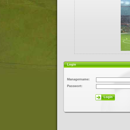
Login
Managername:
Passwort:
Login