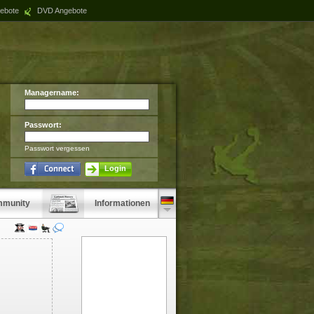
ebote
DVD Angebote
Managername:
Passwort:
Passwort vergessen
Login
munity
Informationen