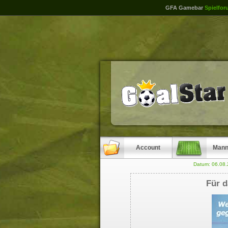
GFA Gamebar
Spielfor
Account
Mann
Datum: 06.08
Für d