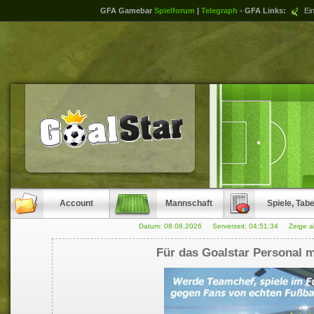
GFA Gamebar
Spielforum
|
Telegraph
- GFA Links:
Ein
Account
Mannschaft
Spiele, Tabe
Datum: 08.08.2026 Serverzeit:
04:51:34
Zeige a
Für das Goalstar Personal m