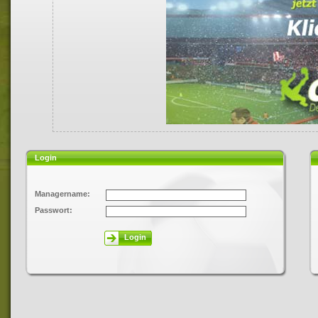
Login
Managername:
Passwort:
Login