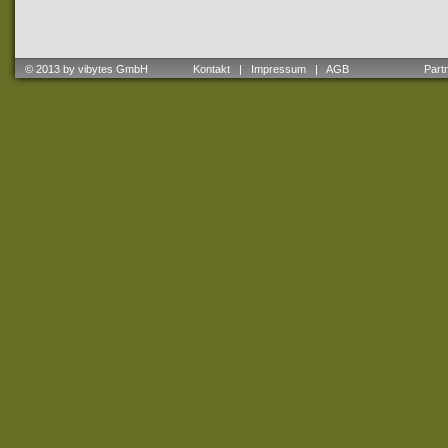
© 2013 by vibytes GmbH
Kontakt
|
Impressum
|
AGB
Partne