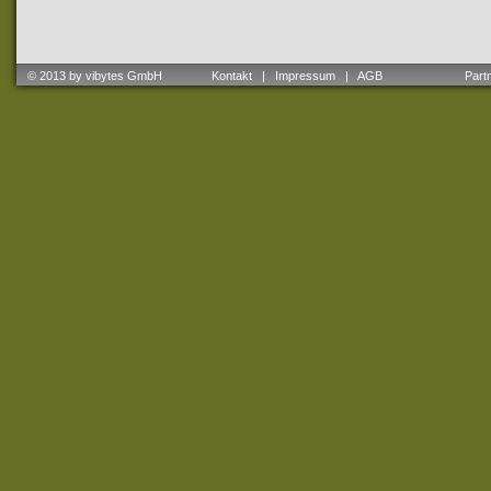
© 2013 by vibytes GmbH
Kontakt
|
Impressum
|
AGB
Partne