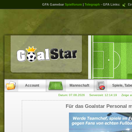
GFA Gamebar
Spielforum
|
Telegraph
- GFA Links:
Ein
Account
Mannschaft
Spiele, Tabe
Datum: 07.08.2026 Serverzeit:
12:14:19
Zeige a
Für das Goalstar Personal m