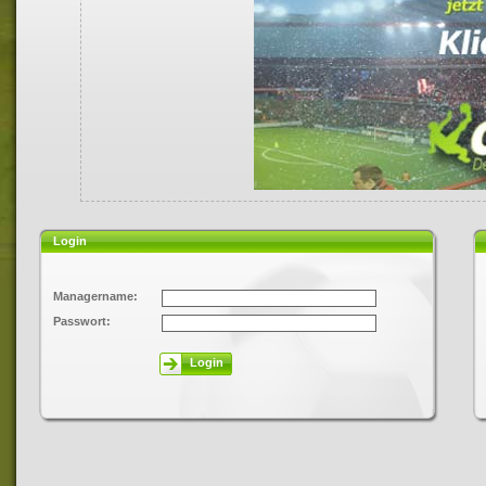
Login
Managername:
Passwort:
Login