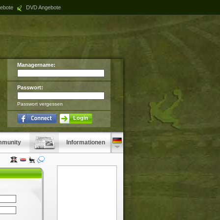
ebote
DVD Angebote
Managername:
Passwort:
Passwort vergessen
Login
munity
Informationen