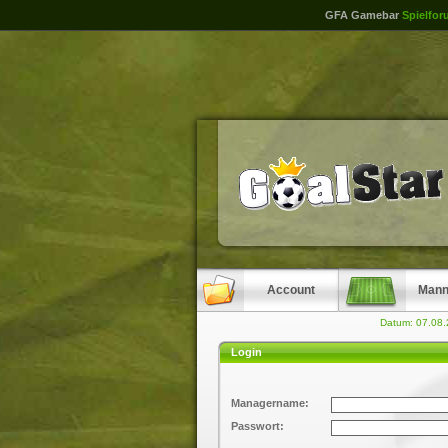
GFA Gamebar
Spielfor
Account
Mann
Datum: 07.08
Login
Managername:
Passwort: