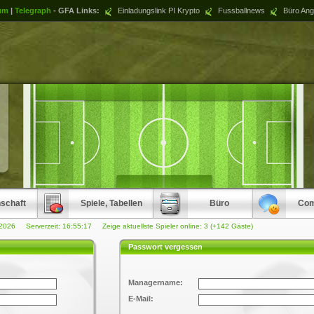
um
|
Telegraph
- GFA Links:
Einladungslink PI Krypto
Fussballnews
Büro Ang
schaft
Spiele, Tabellen
Büro
Com
.2026 Serverzeit:
16:55:17
Zeige aktuellste Spieler online: 3 (+142 Gäste)
Passwort vergessen
Managername:
E-Mail: