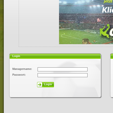
Login
Managername:
Passwort:
Login