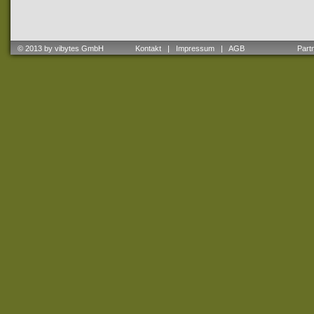
© 2013 by vibytes GmbH
Kontakt
|
Impressum
|
AGB
Partne