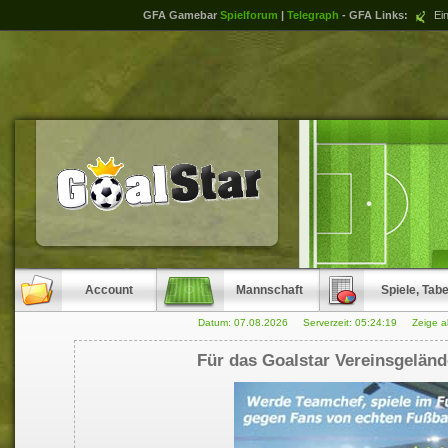
GFA Gamebar
Spielforum
|
Telegraph
- GFA Links:
Ein
Account
Mannschaft
Spiele, Tabe
Datum: 07.08.2026 Serverzeit:
05:24:19
Zeige a
Für das Goalstar Vereinsgeländ