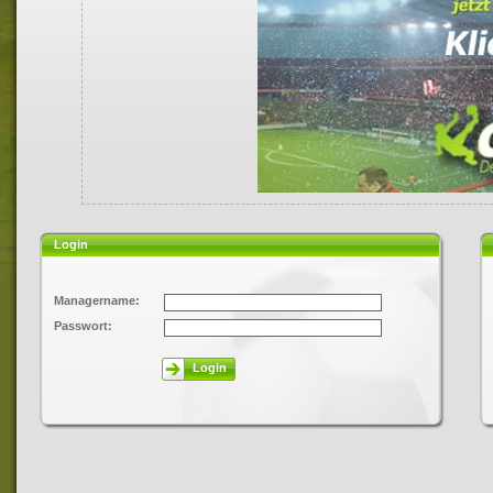
Login
Managername:
Passwort:
Login