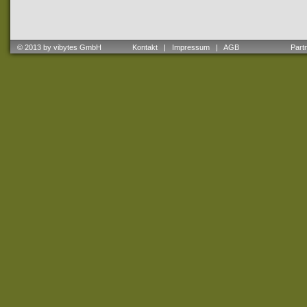
© 2013 by vibytes GmbH
Kontakt
|
Impressum
|
AGB
Partne