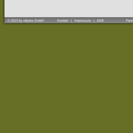
© 2013 by vibytes GmbH
Kontakt
|
Impressum
|
AGB
Partne