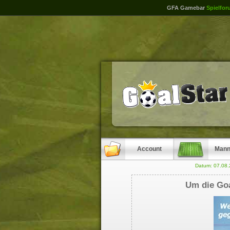
GFA Gamebar
Spielfor
Account
Mann
Datum: 07.08
Um die Goa