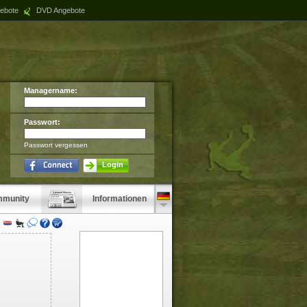
ebote
DVD Angebote
Managername:
Passwort:
Passwort vergessen
Login
munity
Informationen