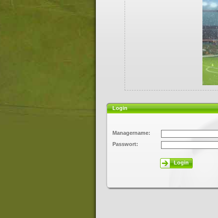
Login
Managername:
Passwort:
Login