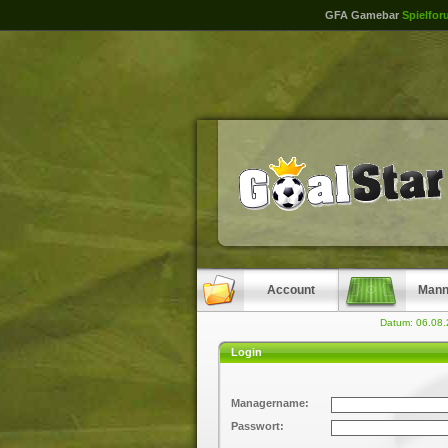
GFA Gamebar
Spielfor
Account
Mann
Datum: 06.08
Login
Managername:
Passwort: