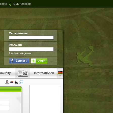
ebote
DVD Angebote
Managername:
Passwort:
Passwort vergessen
Login
munity
Informationen