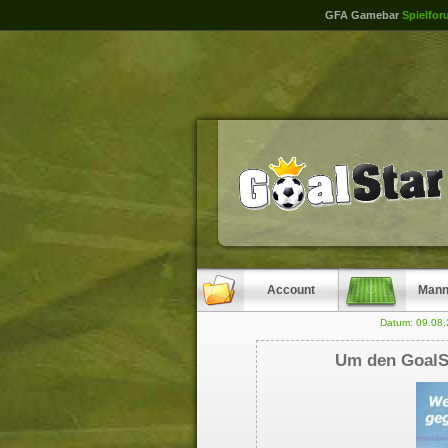
GFA Gamebar
Spielfor
Account
Mann
Datum: 09.08
Um den GoalSt