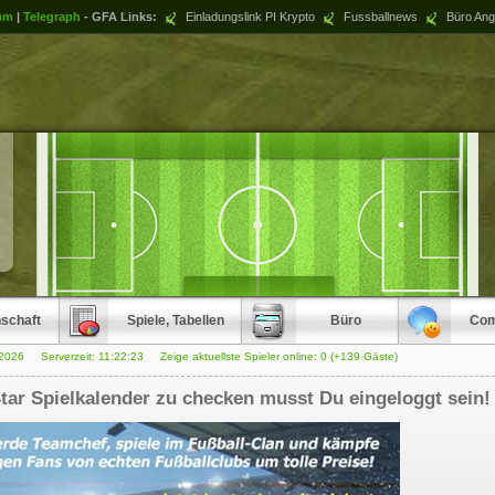
um
|
Telegraph
- GFA Links:
Einladungslink PI Krypto
Fussballnews
Büro Ang
schaft
Spiele, Tabellen
Büro
Com
.2026 Serverzeit:
11:22:23
Zeige aktuellste Spieler online: 0 (+139 Gäste)
ar Spielkalender zu checken musst Du eingeloggt sein!