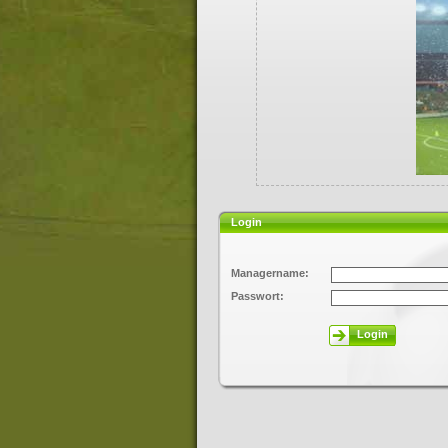
Login
Managername:
Passwort:
Login