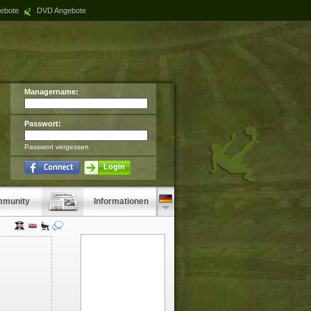
ebote
DVD Angebote
Managername:
Passwort:
Passwort vergessen
Login
munity
Informationen