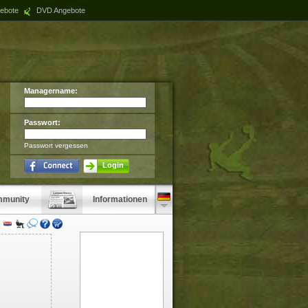
ebote
DVD Angebote
Managername:
Passwort:
Passwort vergessen
Login
munity
Informationen