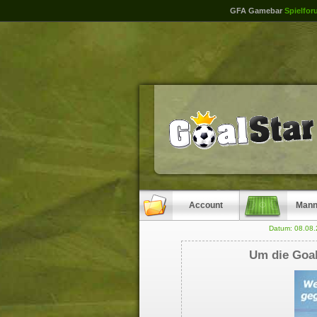
GFA Gamebar
Spielfor
Account
Mann
Datum: 08.08
Um die Goal