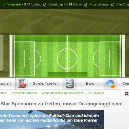
um
|
Telegraph
- GFA Links:
Einladungslink PI Krypto
Fussballnews
Büro Ang
schaft
Spiele, Tabellen
Büro
Com
.2026 Serverzeit:
14:45:57
Zeige aktuellste Spieler online: 0 (+191 Gäste)
Star Sponsoren zu treffen, musst Du eingeloggt sein!