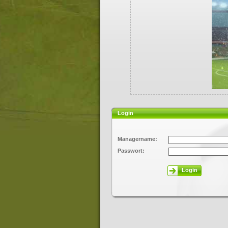
Login
Managername:
Passwort:
Login