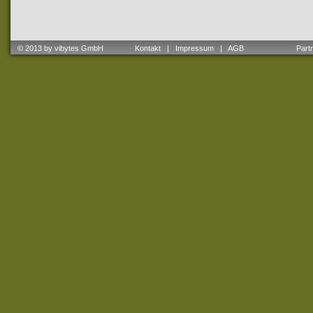
© 2013 by vibytes GmbH
Kontakt
|
Impressum
|
AGB
Partne