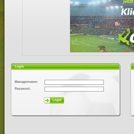
Login
Managername:
Passwort:
Login