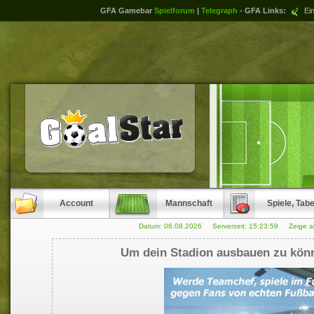
GFA Gamebar
Spielforum
|
Telegraph
- GFA Links:
Ein
Account
Mannschaft
Spiele, Tabe
Datum: 06.08.2026 Serverzeit:
15:23:59
Zeige a
Um dein Stadion ausbauen zu könn