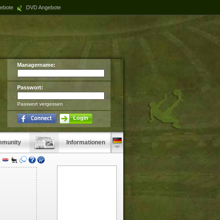
ebote
DVD Angebote
Managername:
Passwort:
Passwort vergessen
Login
munity
Informationen