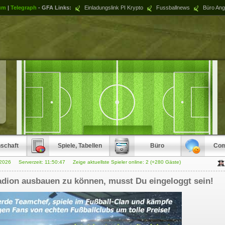
um
|
Telegraph
- GFA Links:
Einladungslink PI Krypto
Fussballnews
Büro Ang
schaft
Spiele, Tabellen
Büro
Com
.2026 Serverzeit:
11:50:47
Zeige aktuellste Spieler online: 2 (+280 Gäste)
dion ausbauen zu können, musst Du eingeloggt sein!