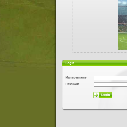
Login
Managername:
Passwort:
Login