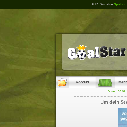
GFA Gamebar
Spielfor
Account
Mann
Datum: 06.08
Um dein Sta