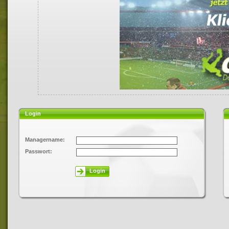
Login
Managername:
Passwort:
Login