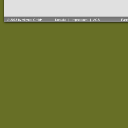
© 2013 by vibytes GmbH
Kontakt
|
Impressum
|
AGB
Partne