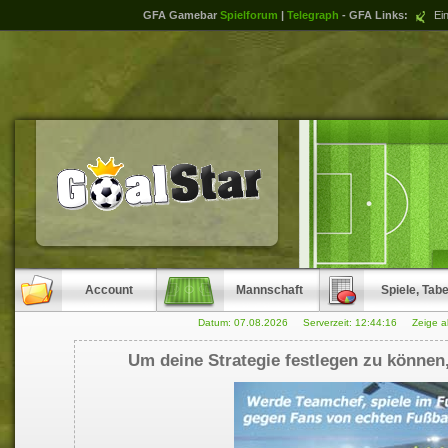
GFA Gamebar
Spielforum
|
Telegraph
- GFA Links:
Ein
Account
Mannschaft
Spiele, Tabe
Datum: 07.08.2026 Serverzeit:
12:44:16
Zeige a
Um deine Strategie festlegen zu können,