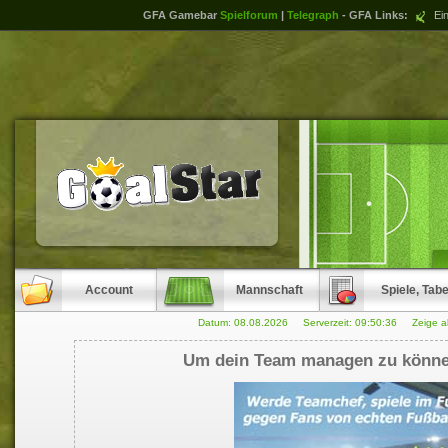
GFA Gamebar
Spielforum
|
Telegraph
- GFA Links:
Ein
Account
Mannschaft
Spiele, Tabe
Datum: 08.08.2026 Serverzeit:
09:50:36
Zeige a
Um dein Team managen zu können