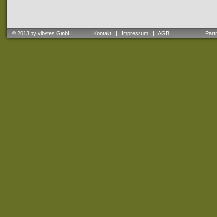
© 2013 by vibytes GmbH
Kontakt
|
Impressum
|
AGB
Partne