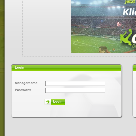
Login
Managername:
Passwort:
Login