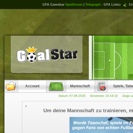
GFA Gamebar
Spielforum
|
Telegraph
- GFA Links:
Ein
Account
Mannschaft
Spiele, Tabe
Datum: 07.08.2026 Serverzeit:
10:19:11
Zeige ak
v
Um deine Mannschaft zu trainieren, mu