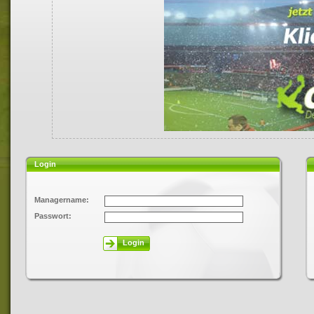
Login
Managername:
Passwort:
Login