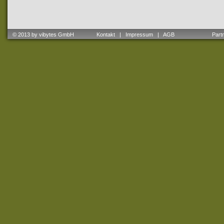
© 2013 by vibytes GmbH
Kontakt
|
Impressum
|
AGB
Partne