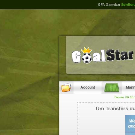
GFA Gamebar
Spielfor
Account
Mann
Datum: 06.08
Um Transfers du