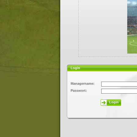
Login
Managername:
Passwort:
Login