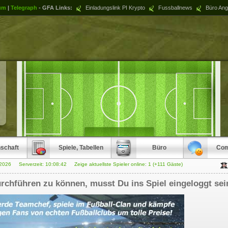
um
|
Telegraph
- GFA Links:
Einladungslink PI Krypto
Fussballnews
Büro Ang
schaft
Spiele, Tabellen
Büro
Com
.2026 Serverzeit:
10:08:42
Zeige aktuellste Spieler online: 1 (+111 Gäste)
rchführen zu können, musst Du ins Spiel eingeloggt sei