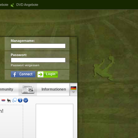
ebote
DVD Angebote
Managername:
Passwort:
Passwort vergessen
Login
munity
Informationen
n!