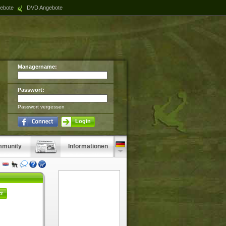
ebote
DVD Angebote
Managername:
Passwort:
Passwort vergessen
Login
munity
Informationen
er