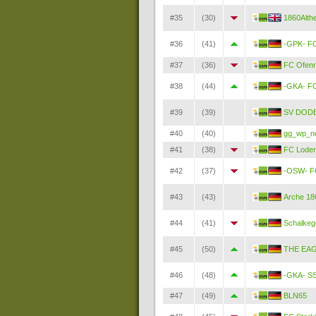
#35
(30)
1860Alth
#36
(41)
-GPK- FC
#37
(36)
FC Ofenr
#38
(44)
-GKA- FC
#39
(39)
SV DOD
#40
(40)
gg_wp_n
#41
(38)
FC Lode
#42
(37)
-OSW- FC
#43
(43)
Arche 18
#44
(41)
Schalkeg
#45
(50)
THE EA
#46
(48)
-GKA- SS
#47
(49)
BLN65