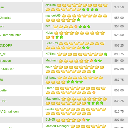
elcicino
eim
971,50
manuelo68
Moelltal
956,00
hesu
ohr
954,00
Nobs
 Dorschhunter
926,50
Bolli1973
ENDORF
907,25
N0Time
o_re
899,75
Madman
nhausen
894,00
bevo
 Adler 07
892,00
sirisaac
60
887,75
Oliver
oetter
851,00
Masterchu
GLES
835,25
uwalin
V Ernsringen
816,75
BLN65
807,50
MasterPManager