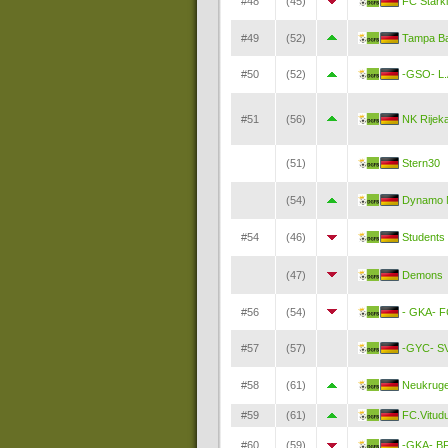
#48
(45)
FC Stark
#49
(52)
Tampa B
#50
(52)
-GSO- L.
#51
(56)
NK Rijek
(51)
Stern30
(54)
Dynamo 
#54
(46)
Students
(47)
Demons
#56
(54)
- GKA- F
#57
(57)
-GYC- S
#58
(61)
Neukruge
#59
(61)
FC.Vitud
#60
(59)
-GKA- BF