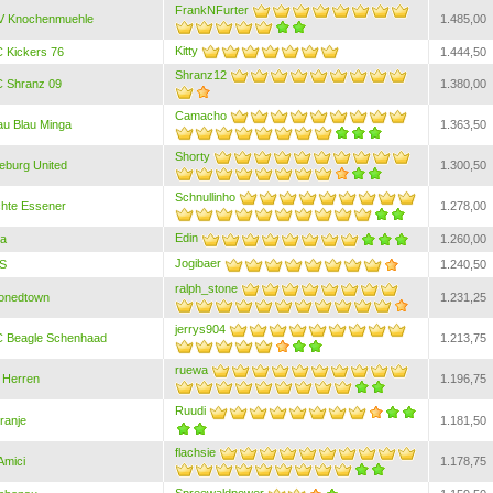
FrankNFurter
 Knochenmuehle
1.485,00
Kitty
 Kickers 76
1.444,50
Shranz12
 Shranz 09
1.380,00
Camacho
au Blau Minga
1.363,50
Shorty
burg United
1.300,50
Schnullinho
hte Essener
1.278,00
Edin
ra
1.260,00
Jogibaer
S
1.240,50
ralph_stone
onedtown
1.231,25
jerrys904
 Beagle Schenhaad
1.213,75
ruewa
 Herren
1.196,75
Ruudi
ranje
1.181,50
flachsie
Amici
1.178,75