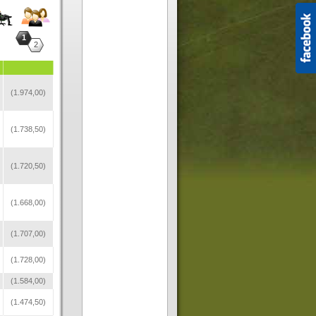
1
2
(1.974,00)
(1.738,50)
(1.720,50)
(1.668,00)
(1.707,00)
(1.728,00)
(1.584,00)
(1.474,50)