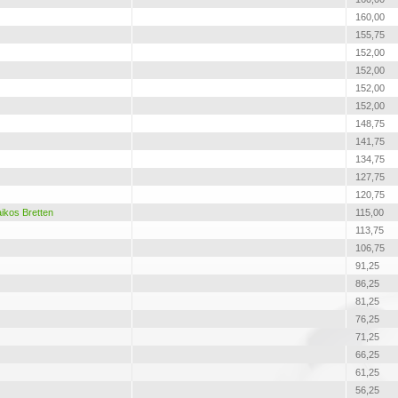
160,00
155,75
152,00
152,00
152,00
152,00
148,75
141,75
134,75
127,75
120,75
ikos Bretten
115,00
113,75
106,75
91,25
86,25
81,25
76,25
71,25
66,25
61,25
56,25