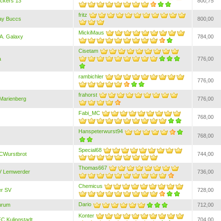
ickers 13
800,75
fritz
ay Buccs
800,00
MickiMaus
A. Galaxy
784,00
Cisetam
a
776,00
rambichler
776,00
frahorst
Marienberg
776,00
Fabi_MC
768,00
Hanspeterwurst94
768,00
Special68
CWurstbrot
744,00
Thomas667
V Lemwerder
736,00
Chemicus
r SV
728,00
Dario
urum
712,00
Konter
C Kulingstadt
704,00