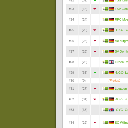
#22
(32)
TSG Lue
#23
(18)
FSV-Gene
#24
(24)
RFC Moe
#25
(20)
-GKA- SV
#26
(23)
die aufg
#27
(26)
SV Domh
#28
(28)
Green Pa
#29
(35)
-NGC- La
#30
(0)
(Freilos)
#31
(27)
Luettgen
#32
(31)
-05R- La
#33
(33)
-GYC- G
#34
(29)
SC Willin