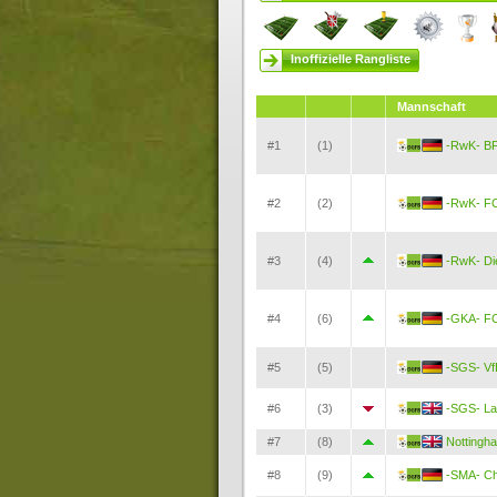
Inoffizielle Rangliste
Mannschaft
#1
(1)
-RwK- B
#2
(2)
-RwK- FC
#3
(4)
-RwK- Di
#4
(6)
-GKA- FC
#5
(5)
-SGS- Vf
#6
(3)
-SGS- La
#7
(8)
Nottingh
#8
(9)
-SMA- C