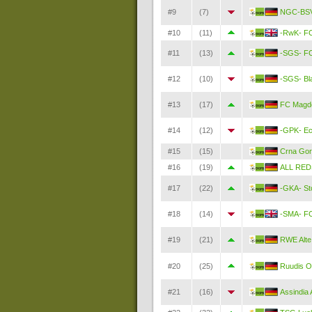
#9
(7)
NGC-BSV
#10
(11)
-RwK- FC
#11
(13)
-SGS- FC
#12
(10)
-SGS- Bl
#13
(17)
FC Magde
#14
(12)
-GPK- Ec
#15
(15)
Crna Go
#16
(19)
ALL RED
#17
(22)
-GKA- St
#18
(14)
-SMA- FC
#19
(21)
RWE Alte
#20
(25)
Ruudis O
#21
(16)
Assindia 