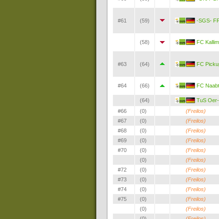
#61
(59)
-SGS- FF
(58)
FC Kalli
#63
(64)
FC Picku
#64
(66)
FC Naabt
(64)
TuS Oer-
#66
(0)
(Freilos)
#67
(0)
(Freilos)
#68
(0)
(Freilos)
#69
(0)
(Freilos)
#70
(0)
(Freilos)
(0)
(Freilos)
#72
(0)
(Freilos)
#73
(0)
(Freilos)
#74
(0)
(Freilos)
#75
(0)
(Freilos)
(0)
(Freilos)
(0)
(Freilos)