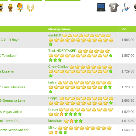
Managername
Pkt.
marti100
FC OLD Boys
1.983,00
TheUNDERTAKER
 Totenkopf
1.887,00
Chev-Chelios
e Essener
1.729,50
batza
 Havel Monsters
1.720,50
Poppel
B Germania Lette
1.663,50
Brauni
s Vegas United
1.629,00
bpmeister
am Forest FC
1.615,50
Mirko
hemie Weisswasser
1.546,50