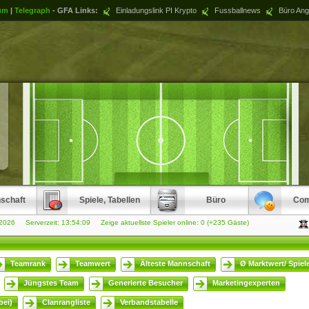
um
|
Telegraph
- GFA Links:
Einladungslink PI Krypto
Fussballnews
Büro Ang
schaft
Spiele, Tabellen
Büro
Com
.2026 Serverzeit:
13:54:10
Zeige aktuellste Spieler online: 0 (+235 Gäste)
Teamrank
Teamwert
Älteste Mannschaft
Ø Marktwert/ Spiel
Jüngstes Team
Generierte Besucher
Marketingexperten
ei)
Clanrangliste
Verbandstabelle