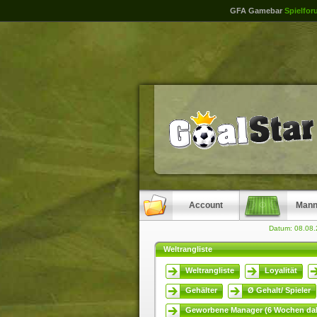
GFA Gamebar
Spielfor
Account
Mann
Datum: 08.08
Weltrangliste
Weltrangliste
Loyalität
Gehälter
Ø Gehalt/ Spieler
Geworbene Manager (6 Wochen dab