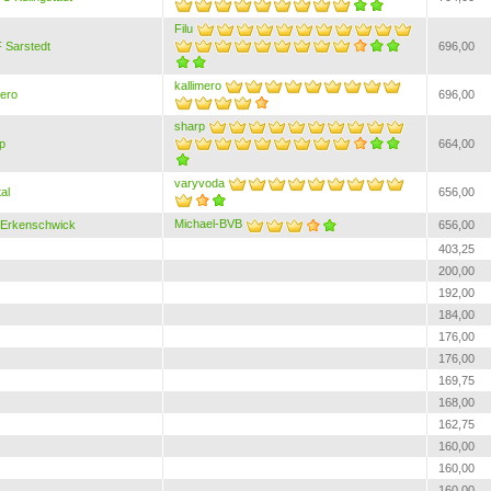
Filu
 Sarstedt
696,00
kallimero
mero
696,00
sharp
p
664,00
varyvoda
al
656,00
Michael-BVB
Erkenschwick
656,00
403,25
200,00
192,00
184,00
176,00
176,00
169,75
168,00
162,75
160,00
160,00
160,00