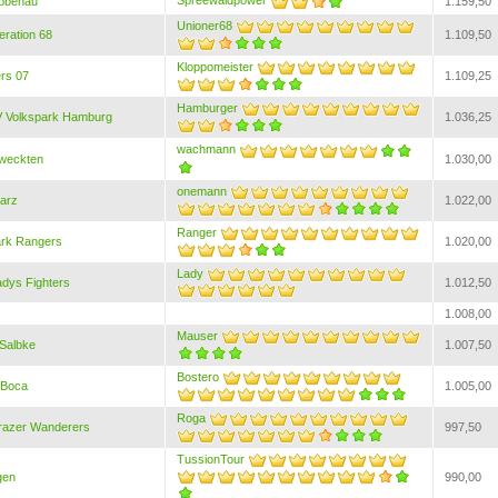
Spreewaldpower
bbenau
1.159,50
Unioner68
ration 68
1.109,50
Kloppomeister
rs 07
1.109,25
Hamburger
 Volkspark Hamburg
1.036,25
wachmann
eweckten
1.030,00
onemann
arz
1.022,00
Ranger
rk Rangers
1.020,00
Lady
dys Fighters
1.012,50
1.008,00
Mauser
 Salbke
1.007,50
Bostero
 Boca
1.005,00
Roga
razer Wanderers
997,50
TussionTour
gen
990,00