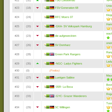
Spr
#22
(32)
TSG Luebbenau
Unio
#23
(18)
FSV-Generation 68
Klop
#24
(24)
RFC Moers 07
Ham
#25
(20)
-GKA- SV Volkspark Hamburg
wac
#26
(23)
die aufgeweckten
one
#27
(26)
SV Domharz
Ran
#28
(28)
Green Park Rangers
Lad
#29
(35)
-NGC- Ladys Fighters
#30
(0)
(Freilos)
Mau
#31
(27)
Luettgen Salbke
Bost
#32
(31)
-05R- La Boca
Rog
#33
(33)
-GYC- Grazer Wanderers
Tuss
#34
(29)
SC Willingen