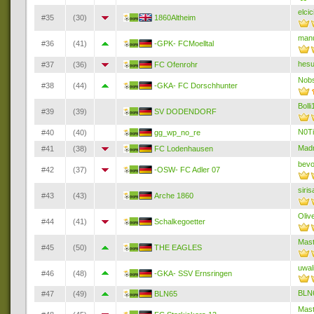
elcic
#35
(30)
1860Altheim
man
#36
(41)
-GPK- FCMoelltal
hes
#37
(36)
FC Ofenrohr
Nob
#38
(44)
-GKA- FC Dorschhunter
Boll
#39
(39)
SV DODENDORF
N0T
#40
(40)
gg_wp_no_re
Mad
#41
(38)
FC Lodenhausen
bev
#42
(37)
-OSW- FC Adler 07
siri
#43
(43)
Arche 1860
Oliv
#44
(41)
Schalkegoetter
Mas
#45
(50)
THE EAGLES
uwal
#46
(48)
-GKA- SSV Ernsringen
BLN
#47
(49)
BLN65
Mas