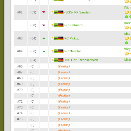
Filu
#61
(59)
-SGS- FF Sarstedt
kall
(58)
FC Kallimero
shar
#63
(64)
FC Pickup
vary
#64
(66)
FC Naabtal
Mich
(64)
TuS Oer-Erkenschwick
#66
(0)
(Freilos)
#67
(0)
(Freilos)
#68
(0)
(Freilos)
#69
(0)
(Freilos)
#70
(0)
(Freilos)
(0)
(Freilos)
#72
(0)
(Freilos)
#73
(0)
(Freilos)
#74
(0)
(Freilos)
#75
(0)
(Freilos)
(0)
(Freilos)
(0)
(Freilos)