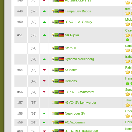
#48
(45)
FC Starkickers 13
fritz
#49
(52)
Tampa Bay Buccs
Mic
#50
(52)
-GSO- L.A. Galaxy
Cise
#51
(56)
NK Rijeka
ramb
(51)
Stern30
frah
(54)
Dynamo Marienberg
Fab
#54
(46)
Students
Hans
(47)
Demons
Spec
#56
(54)
- GKA- FCWurstbrot
Tho
#57
(57)
-GYC- SV Lemwerder
Che
#58
(61)
Neukruger SV
Dari
#59
(61)
FC.Vitudurum
Kont
#60
(59)
-GKA- BFC Kulingstadt