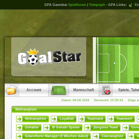
GFA Gamebar
Spielforum
|
Telegraph
- GFA Links:
Ein
Account
Mannschaft
Spiele, Tabe
Datum: 09.08.2026 Serverzeit:
15:30:34
Zeige a
Weltrangliste
Weltrangliste
Loyalität
Teamrank
Teamwert
Gehälter
Ø Gehalt/ Spieler
Jüngstes Team
Gene
Geworbene Manager (6 Wochen dabei)
Clanrangliste
V