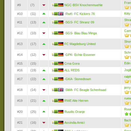
Fran
#9
(7)
NGC-BSV Knochenmuehle
Kitty
#10
(11)
-RwK- FC Kickers 76
Shr
#11
(13)
-SGS- FC Shranz 09
Cam
#12
(10)
-SGS- Blau Blau Minga
Shor
#13
(17)
FC Magdeburg United
Schn
#14
(12)
-GPK- Echte Essener
Edin
#15
(15)
Crna Gora
Jogi
#16
(19)
ALL REDS
ralp
#17
(22)
-GKA- Stonedtown
jerr
#18
(14)
-SMA- FC Beagle Schenhaad
rue
#19
(21)
RWE Alte Herren
Ruud
#20
(25)
Ruudis Oranje
flac
#21
(16)
Assindia Amici