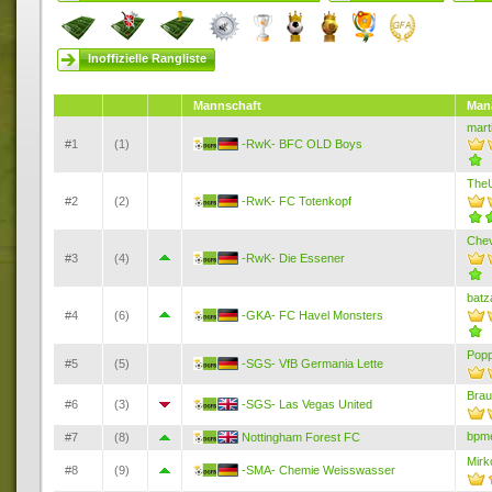
Inoffizielle Rangliste
Mannschaft
Man
mart
#1
(1)
-RwK- BFC OLD Boys
The
#2
(2)
-RwK- FC Totenkopf
Chev
#3
(4)
-RwK- Die Essener
batz
#4
(6)
-GKA- FC Havel Monsters
Popp
#5
(5)
-SGS- VfB Germania Lette
Brau
#6
(3)
-SGS- Las Vegas United
bpme
#7
(8)
Nottingham Forest FC
Mirk
#8
(9)
-SMA- Chemie Weisswasser