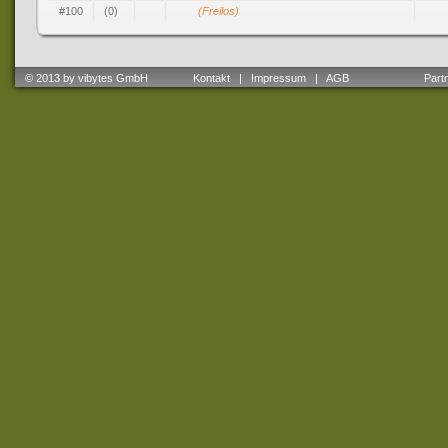
#100
(0)
(Freilos)
© 2013 by vibytes GmbH
Kontakt
|
Impressum
|
AGB
Partne