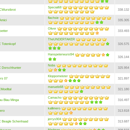
Special68
CWurstbrot
338.132
flachsie
Amici
335.305
Oliver
oetter
333.493
TheUNDERTAKER
 Totenkopf
326.575
Hanspeterwurst94
326.144
Nobs
 Dorschhunter
325.954
Kloppomeister
rs 07
321.897
manuelo68
Moelltal
321.180
Camacho
au Blau Minga
316.497
kallimero
mero
313.818
jerrys904
 Beagle Schenhaad
313.687
Madman