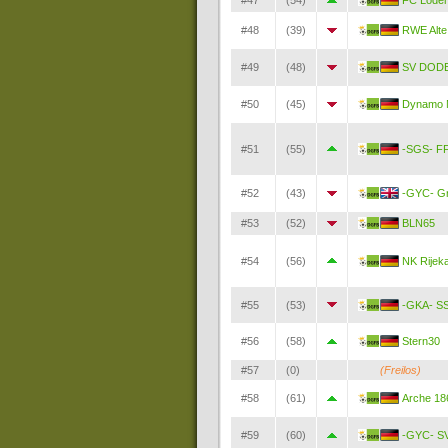
#47
(54)
FC Lode
#48
(39)
RWE Alte
#49
(48)
SV DOD
#50
(45)
Dynamo 
#51
(55)
-SGS- FF
#52
(43)
-GYC- G
#53
(52)
BLN65
#54
(56)
NK Rijek
#55
(53)
-GKA- SS
#56
(58)
Stern30
#57
(0)
(Freilos)
#58
(61)
Arche 18
#59
(60)
-GYC- S