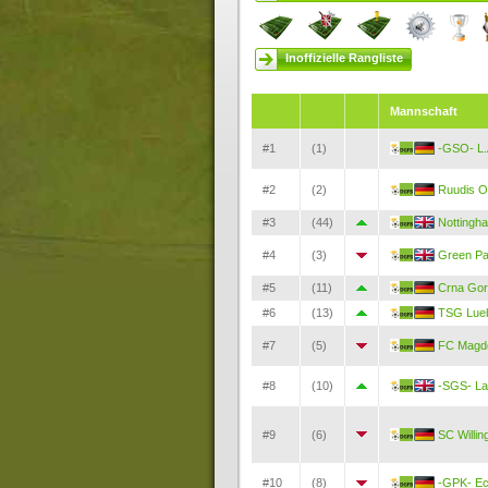
Inoffizielle Rangliste
Mannschaft
#1
(1)
-GSO- L.
#2
(2)
Ruudis O
#3
(44)
Nottingh
#4
(3)
Green Pa
#5
(11)
Crna Go
#6
(13)
TSG Lue
#7
(5)
FC Magde
#8
(10)
-SGS- La
#9
(6)
SC Willin
#10
(8)
-GPK- Ec