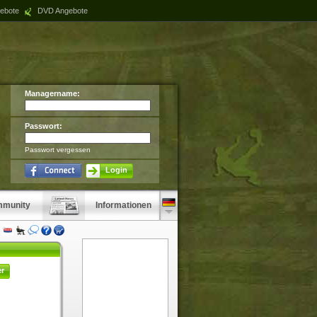
ebote
DVD Angebote
Managername:
Passwort:
Passwort vergessen
Login
munity
Informationen
er