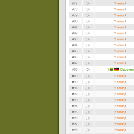
#77
(0)
(Freilos)
#78
(0)
(Freilos)
#79
(0)
(Freilos)
#80
(0)
(Freilos)
#81
(0)
(Freilos)
#82
(0)
(Freilos)
#83
(0)
(Freilos)
#84
(0)
(Freilos)
#85
(0)
(Freilos)
#86
(0)
(Freilos)
#87
(0)
(Freilos)
#88
(0)
Blauster
#89
(0)
(Freilos)
#90
(0)
(Freilos)
#91
(0)
(Freilos)
#92
(0)
(Freilos)
#93
(0)
(Freilos)
#94
(0)
(Freilos)
#95
(0)
(Freilos)
#96
(0)
(Freilos)
#97
(0)
(Freilos)
#98
(0)
(Freilos)