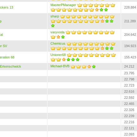
MasterPManager
ickers 13
228.884
sharp
p
211.289
varyvoda
al
204.642
Chemicus
r SV
194.923
Unioner68
ration 68
155.423
Michael-BVB
Erkenschwick
24.212
23.795
22.798
22.723
22.616
22.592
22.465
22.326
22.239
22.216
22.121
22.093