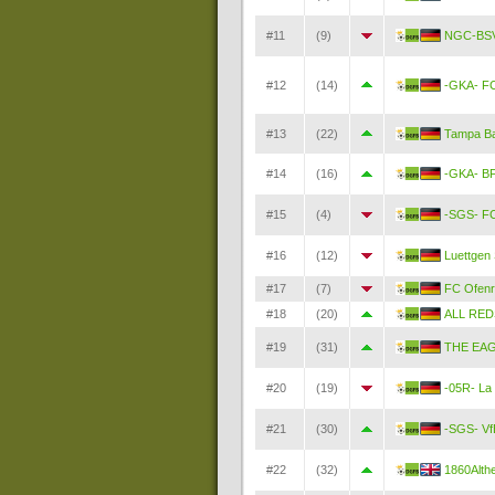
#11
(9)
NGC-BSV
#12
(14)
-GKA- FC
#13
(22)
Tampa B
#14
(16)
-GKA- BF
#15
(4)
-SGS- FC
#16
(12)
Luettgen
#17
(7)
FC Ofenr
#18
(20)
ALL RED
#19
(31)
THE EA
#20
(19)
-05R- La
#21
(30)
-SGS- Vf
#22
(32)
1860Alth