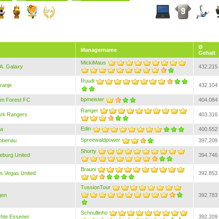
Ø
Managername
Gehalt
MickiMaus
A. Galaxy
432.215
Ruudi
ranje
432.104
bpmeister
am Forest FC
404.084
Ranger
rk Rangers
403.316
Edin
ra
400.552
Spreewaldpower
bbenau
397.209
Shorty
burg United
394.746
Brauni
s Vegas United
392.853
TussionTour
gen
392.783
Schnullinho
hte Essener
392.209