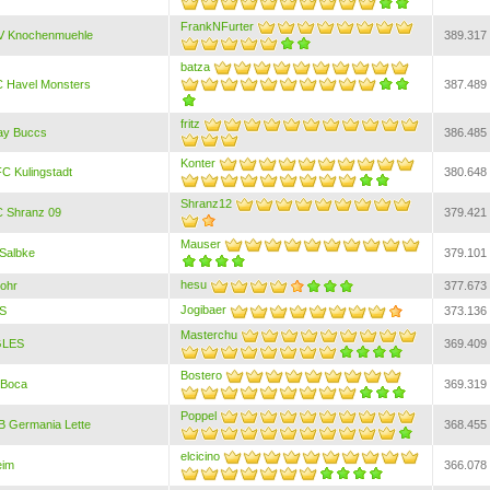
FrankNFurter
 Knochenmuehle
389.317
batza
 Havel Monsters
387.489
fritz
ay Buccs
386.485
Konter
C Kulingstadt
380.648
Shranz12
 Shranz 09
379.421
Mauser
 Salbke
379.101
hesu
ohr
377.673
Jogibaer
S
373.136
Masterchu
GLES
369.409
Bostero
 Boca
369.319
Poppel
B Germania Lette
368.455
elcicino
eim
366.078