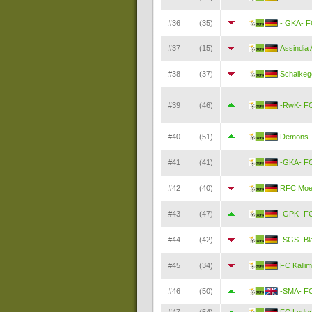
#36
(35)
- GKA- F
#37
(15)
Assindia 
#38
(37)
Schalkeg
#39
(46)
-RwK- FC
#40
(51)
Demons
#41
(41)
-GKA- FC
#42
(40)
RFC Moe
#43
(47)
-GPK- FC
#44
(42)
-SGS- Bl
#45
(34)
FC Kalli
#46
(50)
-SMA- FC