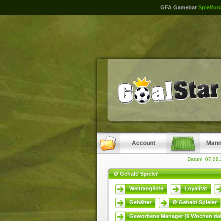
GFA Gamebar
Spielfor
Account
Mann
Datum: 07.08
Ø Gehalt/ Spieler
Weltrangliste
Loyalität
Gehälter
Ø Gehalt/ Spieler
Geworbene Manager (6 Wochen dab