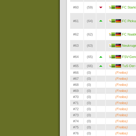
#60
(59)
FC Stark
#61
(64)
FC Picku
#62
(62)
FC Naabt
#63
(63)
Neukruge
#64
(65)
FSV-Gene
#65
(66)
TuS Oer-
#66
(0)
(Freilos)
#67
(0)
(Freilos)
#68
(0)
(Freilos)
#69
(0)
(Freilos)
#70
(0)
(Freilos)
#71
(0)
(Freilos)
#72
(0)
(Freilos)
#73
(0)
(Freilos)
#74
(0)
(Freilos)
#75
(0)
(Freilos)
#76
(0)
(Freilos)