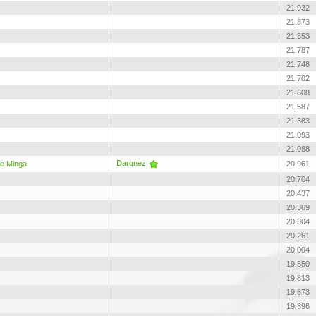
21.932
21.873
21.853
21.787
21.748
21.702
21.608
21.587
21.383
21.093
21.088
Darqnez
ne Minga
20.961
20.704
20.437
20.369
20.304
20.261
20.004
19.850
19.813
19.673
19.396