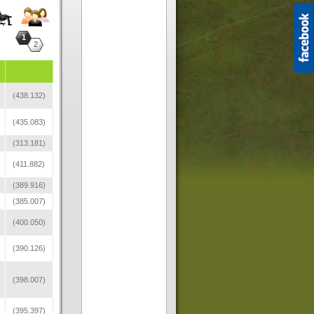
1
2
(438.132)
(435.083)
(313.181)
(411.882)
(389.916)
(385.007)
(400.050)
(390.126)
(398.007)
(395.397)