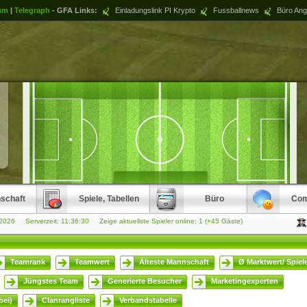
um
|
Telegraph
- GFA Links:
Einladungslink PI Krypto
Fussballnews
Büro Ang
schaft
Spiele, Tabellen
Büro
Com
.2026 Serverzeit:
11:36:31
Zeige aktuellste Spieler online: 1 (+45 Gäste)
Teamrank
Teamwert
Älteste Mannschaft
Ø Marktwert/ Spiel
Jüngstes Team
Generierte Besucher
Marketingexperten
ei)
Clanrangliste
Verbandstabelle