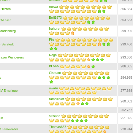
nhausen
308.503
ruewa
 Herren
306.334
Bolli1973
ENDORF
303.533
frahorst
Marienberg
299.906
Filu
 Sarstedt
299.400
Roga
razer Wanderers
293.530
BLN65
286.305
Cisetam
a
284.985
uwalin
V Ernsringen
277.688
rambichler
260.802
252.787
sirisaac
60
251.395
Thomas667
V Lemwerder
228.914