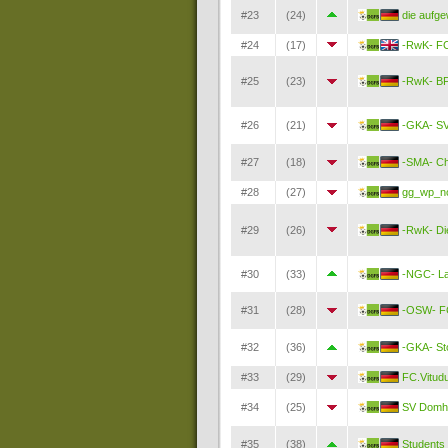
#23
(24)
die aufg
#24
(17)
-RwK- FC
#25
(23)
-RwK- B
#26
(21)
-GKA- SV
#27
(18)
-SMA- C
#28
(27)
gg_wp_n
#29
(26)
-RwK- Di
#30
(33)
-NGC- La
#31
(28)
-OSW- FC
#32
(36)
-GKA- St
#33
(29)
FC.Vitud
#34
(25)
SV Domh
#35
(38)
Students