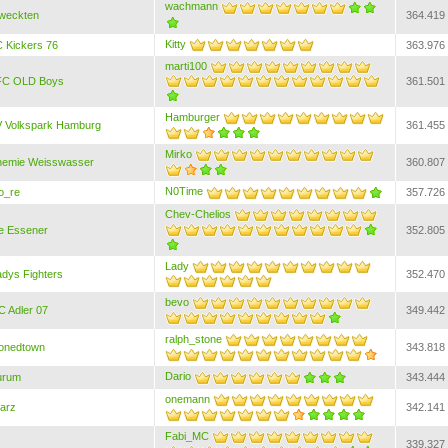
wachmann
eweckten
364.419
Kitty
 Kickers 76
363.976
marti100
FC OLD Boys
361.501
Hamburger
 Volkspark Hamburg
361.455
Mirko
hemie Weisswasser
360.807
N0Time
o_re
357.726
Chev-Chelios
e Essener
352.805
Lady
dys Fighters
352.470
bevo
 Adler 07
349.442
ralph_stone
onedtown
343.818
Dario
urum
343.444
onemann
arz
342.141
Fabi_MC
339.327