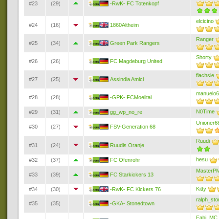
#23
(29)
-RwK- FC Totenkopf
elcicino
#24
(16)
1860Altheim
Ranger
#25
(34)
Green Park Rangers
Shorty
#26
(26)
FC Magdeburg United
flachsie
#27
(25)
Assindia Amici
manuelo
#28
(28)
-GPK- FCMoelltal
N0Time
#29
(31)
gg_wp_no_re
Unioner6
#30
(27)
FSV-Generation 68
Ruudi
#31
(24)
Ruudis Oranje
hesu
#32
(37)
FC Ofenrohr
MasterP
#33
(39)
FC Starkickers 13
Kitty
#34
(30)
-RwK- FC Kickers 76
ralph_sto
#35
(35)
-GKA- Stonedtown
Fabi_MC