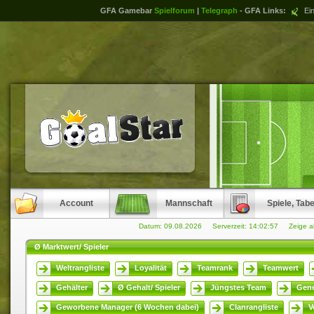
GFA Gamebar
Spielforum
|
Telegraph
- GFA Links:
Ein
Account
Mannschaft
Spiele, Tabe
Datum: 09.08.2026 Serverzeit:
14:02:58
Zeige a
Ø Marktwert/ Spieler
Weltrangliste
Loyalität
Teamrank
Teamwert
Gehälter
Ø Gehalt/ Spieler
Jüngstes Team
Gene
Geworbene Manager (6 Wochen dabei)
Clanrangliste
V