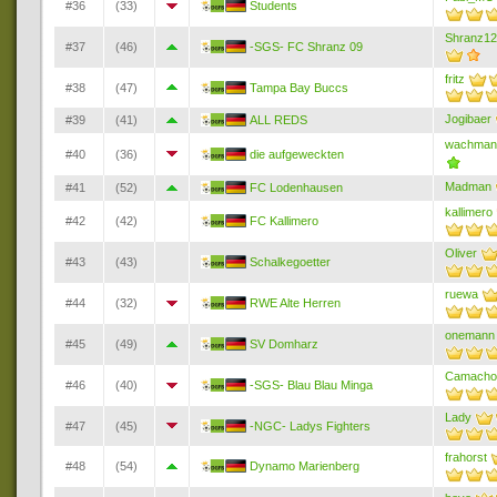
#36
(33)
Students
Shranz12
#37
(46)
-SGS- FC Shranz 09
fritz
#38
(47)
Tampa Bay Buccs
Jogibaer
#39
(41)
ALL REDS
wachman
#40
(36)
die aufgeweckten
Madman
#41
(52)
FC Lodenhausen
kallimero
#42
(42)
FC Kallimero
Oliver
#43
(43)
Schalkegoetter
ruewa
#44
(32)
RWE Alte Herren
onemann
#45
(49)
SV Domharz
Camacho
#46
(40)
-SGS- Blau Blau Minga
Lady
#47
(45)
-NGC- Ladys Fighters
frahorst
#48
(54)
Dynamo Marienberg