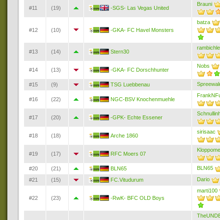
Brauni
#11
(19)
-SGS- Las Vegas United
batza
#12
(10)
-GKA- FC Havel Monsters
rambichle
#13
(14)
Stern30
Nobs
#14
(13)
-GKA- FC Dorschhunter
Spreewal
#15
(9)
TSG Luebbenau
FrankNFu
#16
(22)
NGC-BSV Knochenmuehle
Schnullin
#17
(20)
-GPK- Echte Essener
sirisaac
#18
(18)
Arche 1860
Kloppome
#19
(17)
RFC Moers 07
BLN65
#20
(21)
BLN65
Dario
#21
(15)
FC.Vitudurum
marti100
#22
(23)
-RwK- BFC OLD Boys
TheUND