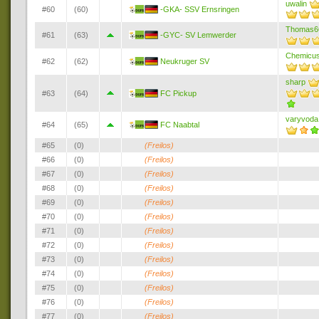
uwalin
#60
(60)
-GKA- SSV Ernsringen
Thomas6
#61
(63)
-GYC- SV Lemwerder
Chemicu
#62
(62)
Neukruger SV
sharp
#63
(64)
FC Pickup
varyvoda
#64
(65)
FC Naabtal
#65
(0)
(Freilos)
#66
(0)
(Freilos)
#67
(0)
(Freilos)
#68
(0)
(Freilos)
#69
(0)
(Freilos)
#70
(0)
(Freilos)
#71
(0)
(Freilos)
#72
(0)
(Freilos)
#73
(0)
(Freilos)
#74
(0)
(Freilos)
#75
(0)
(Freilos)
#76
(0)
(Freilos)
#77
(0)
(Freilos)