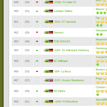
bevo
#49
(44)
-OSW- FC Adler 07
Mauser
#50
(51)
Luettgen Salbke
Filu
#51
(56)
-SGS- FF Sarstedt
Hanspete
#52
(50)
Demons
Masterch
#53
(48)
THE EAGLES
Hamburg
#54
(55)
-GKA- SV Volkspark Hamburg
TussionT
#55
(58)
SC Willingen
Bostero
#56
(53)
-05R- La Boca
Roga
#57
(57)
-GYC- Grazer Wanderers
Cisetam
#58
(59)
NK Rijeka
Special68
#59
(61)
- GKA- FCWurstbrot