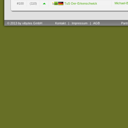
Michael-
#100
(110)
TuS Oer-Erkenschwick
© 2013 by vibytes GmbH
Kontakt
|
Impressum
|
AGB
Partne