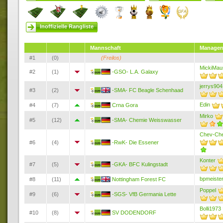
Inoffizielle Rangliste
Mannschaft
Manage
#1
(0)
(Freilos)
MickiMau
#2
(1)
-GSO- L.A. Galaxy
jerrys904
#3
(2)
-SMA- FC Beagle Schenhaad
Edin
#4
(7)
Crna Gora
Mirko
#5
(12)
-SMA- Chemie Weisswasser
Chev-Che
#6
(4)
-RwK- Die Essener
Konter
#7
(5)
-GKA- BFC Kulingstadt
bpmeiste
#8
(11)
Nottingham Forest FC
Poppel
#9
(6)
-SGS- VfB Germania Lette
Bolli1973
#10
(8)
SV DODENDORF