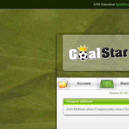
GFA Gamebar
Spielfor
Account
Mann
Datum: 07.08
Coupon einlösen
Zum Einlösen eines Couponcodes musst Du e