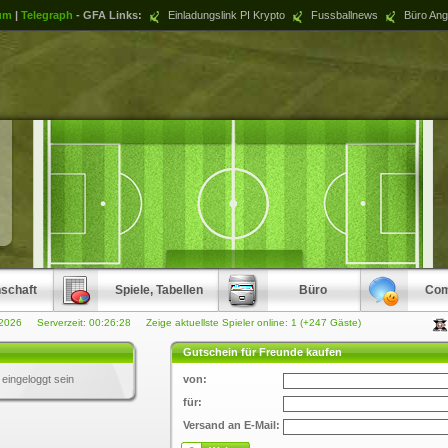
um
|
Telegraph
- GFA Links:
Einladungslink PI Krypto
Fussballnews
Büro Ang
schaft
Spiele, Tabellen
Büro
Com
.2026 Serverzeit:
00:26:28
Zeige aktuellste Spieler online: 1 (+247 Gäste)
Gutschein für Freunde kaufen
ingeloggt sein
von:
für:
Versand an E-Mail: