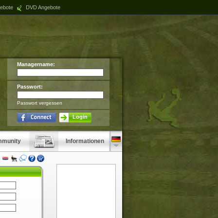
ebote
DVD Angebote
Managername:
Passwort:
Passwort vergessen
Login
munity
Informationen