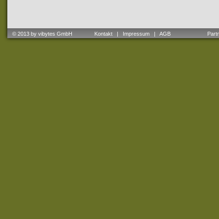
© 2013 by vibytes GmbH
Kontakt
|
Impressum
|
AGB
Partne