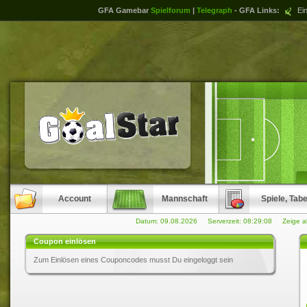
GFA Gamebar
Spielforum
|
Telegraph
- GFA Links:
Ein
Account
Mannschaft
Spiele, Tabe
Datum: 09.08.2026 Serverzeit:
08:29:08
Zeige a
Coupon einlösen
Zum Einlösen eines Couponcodes musst Du eingeloggt sein