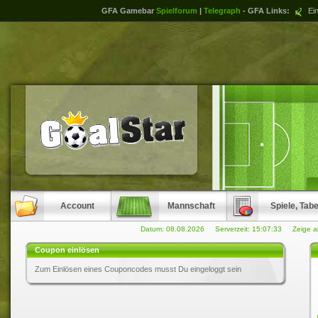
GFA Gamebar
Spielforum
|
Telegraph
- GFA Links:
Ein
Account
Mannschaft
Spiele, Tabe
Datum: 08.08.2026 Serverzeit:
15:07:33
Zeige a
Coupon einlösen
Zum Einlösen eines Couponcodes musst Du eingeloggt sein