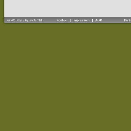
© 2013 by vibytes GmbH
Kontakt
|
Impressum
|
AGB
Partne