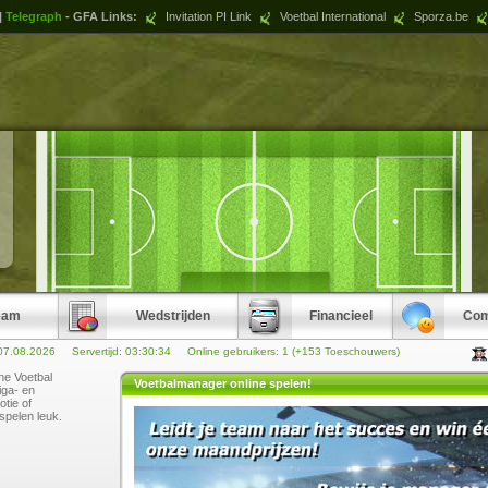
|
Telegraph
- GFA Links:
Invitation PI Link
Voetbal International
Sporza.be
eam
Wedstrijden
Financieel
Com
07.08.2026 Servertijd:
03:30:34
Online gebruikers: 1 (+153 Toeschouwers)
ne Voetbal
Voetbalmanager online spelen!
iga- en
otie of
spelen leuk.