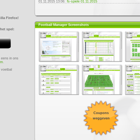
01.11.2015 13:06:
fs-spiele 01.11.2015
lla Firefox!
Football Manager Screenshots
het spel:
n eens in ons
um
.
 voetbal
Coupons
weggeven