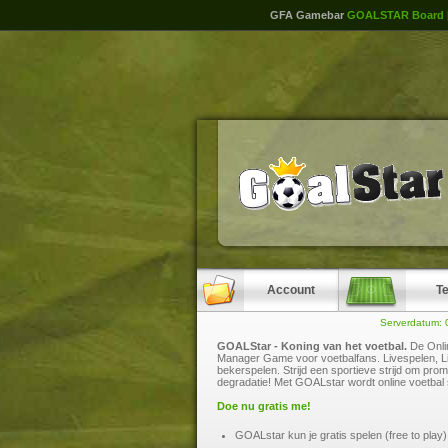
GFA Gamebar
GOALSTAR Board
Account
T
Serverdatum: 
GOALStar - Koning van het voetbal.
De Onli
Manager Game voor voetbalfans. Livespelen, L
bekerspelen. Strijd een sportieve strijd om prom
degradatie! Met GOALstar wordt online voetbal 
Doe nu gratis me!
GOALstar kun je gratis spelen (free to play)