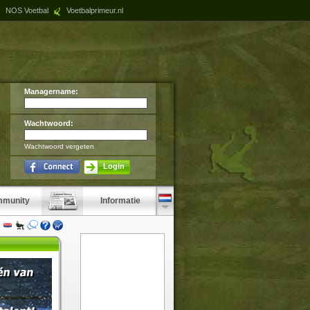
NOS Voetbal
Voetbalprimeur.nl
Managername:
Wachtwoord:
Wachtwoord vergeten
Login
munity
Informatie