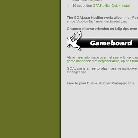
10 seconden
GFA Notifier Quick Install
The GOALstar Notifier werkt alleen met Mozi
en de "Add-on bar" moet gectiveerd zijn.
Ontmoet nieuwe vrienden en krijg tips over 
Als je meer informatie over het spel wilt, kijk da
game handboek
met
beginnershulp
, op
ons for
GOALstar is a
free to play
massive multiplayer
manager spel.
Free to play Online Voetbal Managergame