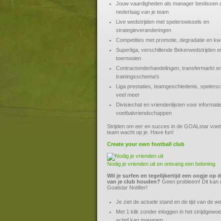
Jouw vaardigheden als manager beslissen 
nederlaag van je team
Live wedstrijden met spelerswissels en
strategieveranderingen
Competities met promotie, degradatie en kwal
Superliga, verschillende Bekerwedstrijden e
toernooien
Contractonderhandelingen, transfermarkt e
trainingsschema's
Liga prestaties, teamgeschiedenis, spelersc
veel meer
Divisiechat en vriendenlijsten voor informati
voetbalvriendschappen
Strijden om eer en succes in de GOALstar voet
team wacht op je. Have fun!
Create your own football club
Nodig je vrienden uit en ontvang een beloning.
Wil je surfen en tegelijkertijd een oogje op 
van je club houden?
Geen probleem! Dit kan 
Goalstar Notifier!
Je ziet de actuele stand en de tijd van de we
Met 1 klik zonder inloggen in het strijdgewoe
actief kan managen