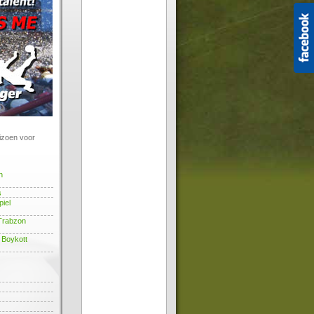
eizoen voor
n
s
piel
 Trabzon
 Boykott