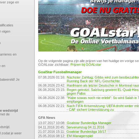
over zege en
ificaties
n eigen
n
arrieres en
Op de volgende pagina zijn alle prijzen van het huidige en vorige s
GOALstar zichtbaar:
Prijzen bij GOALstar
e en
GoalStar Fussballmanager
07.08.2026 01:16:
Nächster Zahltag: Gibbs wird zum bestbezahlte
balwereld! Je
Running Back der NFL-Geschichte
06.08.2026 23:42:
Hanfmann als letzter Deutscher in Montreal rau
06.08.2026 23:15:
Regen getrotzt: Salzburg gewinnt EL-Quali-Hins
gegen Pafos
06.08.2026 22:38:
"Habe sowas noch nie erlebt": So wird Salah in
empfangen
06.08.2026 22:21:
Nach FIFA-Krisensitzung: UEFA droht weiter mit
- CAF sichert Unterstützung zu
de wedstrijd
met de
GFA News
13.07.2017 10:08:
Goalstar Bundesliga Manager
dstrijd.
04.11.2016 20:45:
Serverumzug 04.11.2016
21.07.2016 15:11:
Goalstar Bundesliga 16/17
l zodat je weer
25.05.2016 08:12:
EM Managerspiel