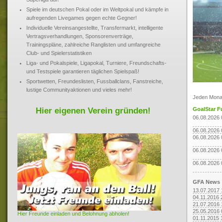
Spiele im deutschen Pokal oder im Weltpokal und kämpfe in
aufregenden Livegames gegen echte Gegner!
Individuelle Vereinsangestellte, Transfermarkt, intelligente
Vertragsverhandlungen, Sponsorenverträge,
Trainingspläne, zahlreiche Ranglisten und umfangreiche
Club- und Spielerstatistiken
Liga- und Pokalspiele, Ligapokal, Turniere, Freundschafts-
und Testspiele garantieren täglichen Spielspaß!
Sportwetten, Freundeslisten, Fussballclans, Fanstreiche,
lustige Communityaktionen und vieles mehr!
Jeden Mon
Hier eigenen Verein gründen!
GoalStar F
06.08.2026 
06.08.2026 
06.08.2026 
06.08.2026 
06.08.2026 
GFA News
13.07.2017 
04.11.2016 
21.07.2016 
25.05.2016 
Hier Freunde einladen und Belohnung abholen!
01.11.2015 