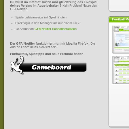
Du willst im Internet surfen und gleichzeitig das Livespiel
deines Vereins im Auge behalten?
Kein Problem! Nutze den
GFA Notifier!
Spielergebisanzeige mit Spielminuten
Football M
Direktlogin in den Manager mit nur einem Klick!
10 Sekunden
GFA Notifier Schnellinstallation
Der GFA Notifier funktioniert nur mit Mozilla Firefox!
Die
Add-on Leiste muss aktiviert sein.
Fußballtalk, Spieltipps und neue Freunde finden: