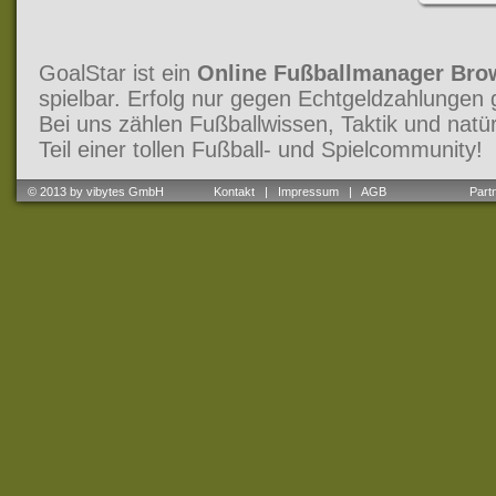
GoalStar ist ein
Online Fußballmanager Br
spielbar. Erfolg nur gegen Echtgeldzahlungen g
Bei uns zählen Fußballwissen, Taktik und nat
Teil einer tollen Fußball- und Spielcommunity!
© 2013 by vibytes GmbH
Kontakt
|
Impressum
|
AGB
Partne