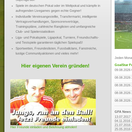
Spiele im deutschen Pokal oder im Weltpokal und kämpfe in
aufregenden Livegames gegen echte Gegner!
Individuelle Vereinsangestellte, Transfermarkt, intelligente
Vertragsverhandlungen, Sponsorenverträge,
Trainingspläne, zahlreiche Ranglisten und umfangreiche
Club- und Spielerstatistiken
Liga- und Pokalspiele, Ligapokal, Turniere, Freundschafts-
und Testspiele garantieren täglichen Spielspaß!
Sportwetten, Freundeslisten, Fussballclans, Fanstreiche,
lustige Communityaktionen und vieles mehr!
Jeden Mon
Hier eigenen Verein gründen!
GoalStar F
09.08.2026 
08.08.2026 
08.08.2026 
08.08.2026 
08.08.2026 
GFA News
13.07.2017 
04.11.2016 
21.07.2016 
Hier Freunde einladen und Belohnung abholen!
25.05.2016 