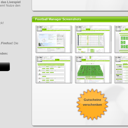
g das Livespiel
lem! Nutze den
Football Manager Screenshots
ck!
 Firefox!
Die
inden:
Gutscheine
verschenken