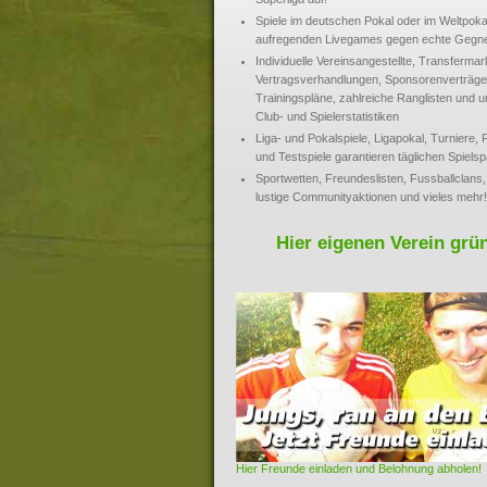
Spiele im deutschen Pokal oder im Weltpoka
aufregenden Livegames gegen echte Gegne
Individuelle Vereinsangestellte, Transfermarkt
Vertragsverhandlungen, Sponsorenverträge
Trainingspläne, zahlreiche Ranglisten und 
Club- und Spielerstatistiken
Liga- und Pokalspiele, Ligapokal, Turniere,
und Testspiele garantieren täglichen Spiels
Sportwetten, Freundeslisten, Fussballclans,
lustige Communityaktionen und vieles mehr!
Hier eigenen Verein grü
Hier Freunde einladen und Belohnung abholen!