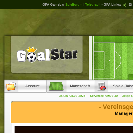
GFA Gamebar
Spielforum
|
Telegraph
- GFA Links:
Ein
Account
Mannschaft
Spiele, Tabe
Datum: 08.08.2026 Serverzeit:
09:03:30
Zeige a
- Vereinsg
Manager