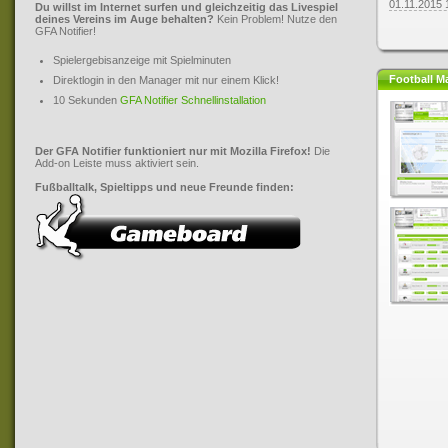
01.11.2015 
Du willst im Internet surfen und gleichzeitig das Livespiel
deines Vereins im Auge behalten?
Kein Problem! Nutze den
GFA Notifier!
Spielergebisanzeige mit Spielminuten
Football M
Direktlogin in den Manager mit nur einem Klick!
10 Sekunden
GFA Notifier Schnellinstallation
Der GFA Notifier funktioniert nur mit Mozilla Firefox!
Die
Add-on Leiste muss aktiviert sein.
Fußballtalk, Spieltipps und neue Freunde finden: