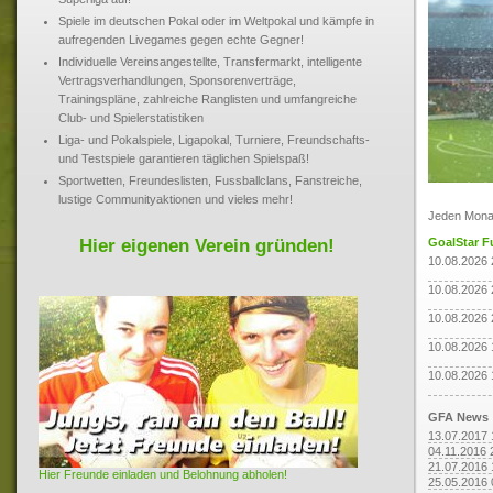
Spiele im deutschen Pokal oder im Weltpokal und kämpfe in
aufregenden Livegames gegen echte Gegner!
Individuelle Vereinsangestellte, Transfermarkt, intelligente
Vertragsverhandlungen, Sponsorenverträge,
Trainingspläne, zahlreiche Ranglisten und umfangreiche
Club- und Spielerstatistiken
Liga- und Pokalspiele, Ligapokal, Turniere, Freundschafts-
und Testspiele garantieren täglichen Spielspaß!
Sportwetten, Freundeslisten, Fussballclans, Fanstreiche,
lustige Communityaktionen und vieles mehr!
Jeden Mon
Hier eigenen Verein gründen!
GoalStar F
10.08.2026 
10.08.2026 
10.08.2026 
10.08.2026 
10.08.2026 
GFA News
13.07.2017 
04.11.2016 
21.07.2016 
Hier Freunde einladen und Belohnung abholen!
25.05.2016 