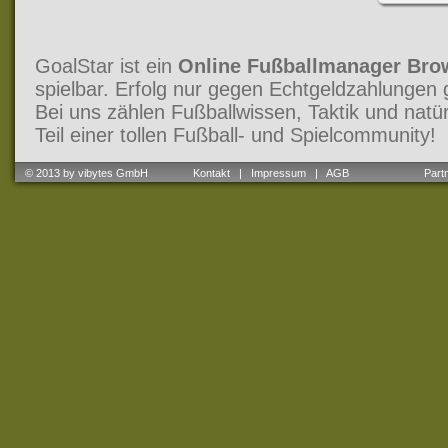
GoalStar ist ein
Online Fußballmanager Br
spielbar. Erfolg nur gegen Echtgeldzahlungen g
Bei uns zählen Fußballwissen, Taktik und nat
Teil einer tollen Fußball- und Spielcommunity!
© 2013 by vibytes GmbH
Kontakt
|
Impressum
|
AGB
Partne