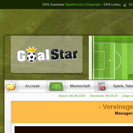
GFA Gamebar
Spielforum
|
Telegraph
- GFA Links:
Ein
Account
Mannschaft
Spiele, Tabe
Datum: 06.08.2026 Serverzeit:
08:26:25
Zeige a
- Vereinsg
Manager