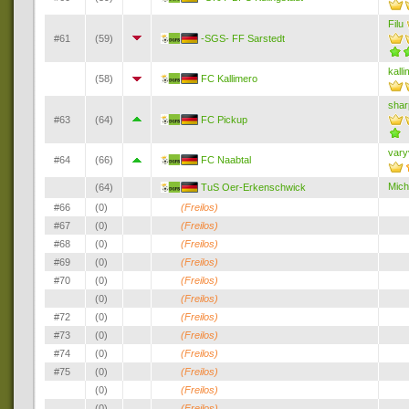
Filu
#61
(59)
-SGS- FF Sarstedt
kall
(58)
FC Kallimero
shar
#63
(64)
FC Pickup
vary
#64
(66)
FC Naabtal
Mich
(64)
TuS Oer-Erkenschwick
#66
(0)
(Freilos)
#67
(0)
(Freilos)
#68
(0)
(Freilos)
#69
(0)
(Freilos)
#70
(0)
(Freilos)
(0)
(Freilos)
#72
(0)
(Freilos)
#73
(0)
(Freilos)
#74
(0)
(Freilos)
#75
(0)
(Freilos)
(0)
(Freilos)
(0)
(Freilos)