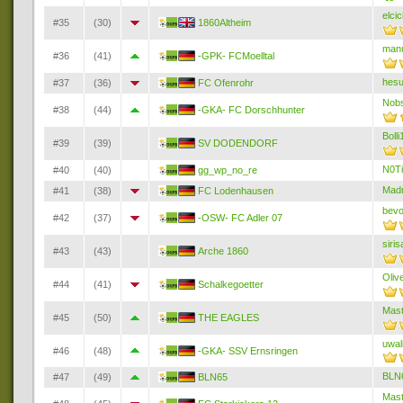
elcic
#35
(30)
1860Altheim
man
#36
(41)
-GPK- FCMoelltal
hes
#37
(36)
FC Ofenrohr
Nob
#38
(44)
-GKA- FC Dorschhunter
Boll
#39
(39)
SV DODENDORF
N0T
#40
(40)
gg_wp_no_re
Mad
#41
(38)
FC Lodenhausen
bev
#42
(37)
-OSW- FC Adler 07
siri
#43
(43)
Arche 1860
Oliv
#44
(41)
Schalkegoetter
Mas
#45
(50)
THE EAGLES
uwal
#46
(48)
-GKA- SSV Ernsringen
BLN
#47
(49)
BLN65
Mas