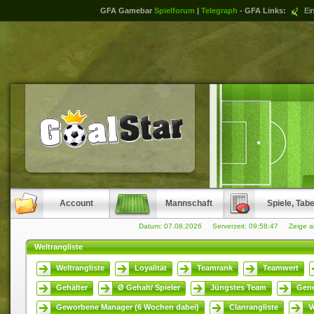
GFA Gamebar
Spielforum
|
Telegraph
- GFA Links:
Ein
Account
Mannschaft
Spiele, Tabe
Datum: 07.08.2026 Serverzeit:
09:58:48
Zeige a
Weltrangliste
Weltrangliste
Loyalität
Teamrank
Teamwert
Gehälter
Ø Gehalt/ Spieler
Jüngstes Team
Gene
Geworbene Manager (6 Wochen dabei)
Clanrangliste
V