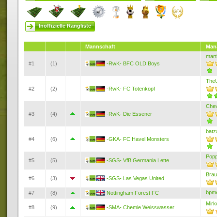
Inoffizielle Rangliste
Mannschaft
Man
mart
#1
(1)
-RwK- BFC OLD Boys
The
#2
(2)
-RwK- FC Totenkopf
Chev
#3
(4)
-RwK- Die Essener
batz
#4
(6)
-GKA- FC Havel Monsters
Popp
#5
(5)
-SGS- VfB Germania Lette
Brau
#6
(3)
-SGS- Las Vegas United
bpme
#7
(8)
Nottingham Forest FC
Mirk
#8
(9)
-SMA- Chemie Weisswasser