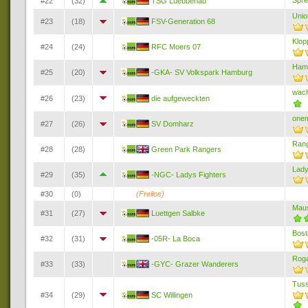
Spr
#22
(32)
TSG Luebbenau
Unio
#23
(18)
FSV-Generation 68
Klop
#24
(24)
RFC Moers 07
Ham
#25
(20)
-GKA- SV Volkspark Hamburg
wac
#26
(23)
die aufgeweckten
one
#27
(26)
SV Domharz
Ran
#28
(28)
Green Park Rangers
Lad
#29
(35)
-NGC- Ladys Fighters
#30
(0)
(Freilos)
Mau
#31
(27)
Luettgen Salbke
Bost
#32
(31)
-05R- La Boca
Rog
#33
(33)
-GYC- Grazer Wanderers
Tuss
#34
(29)
SC Willingen