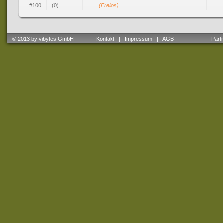
#100
(0)
(Freilos)
© 2013 by vibytes GmbH
Kontakt
|
Impressum
|
AGB
Partne