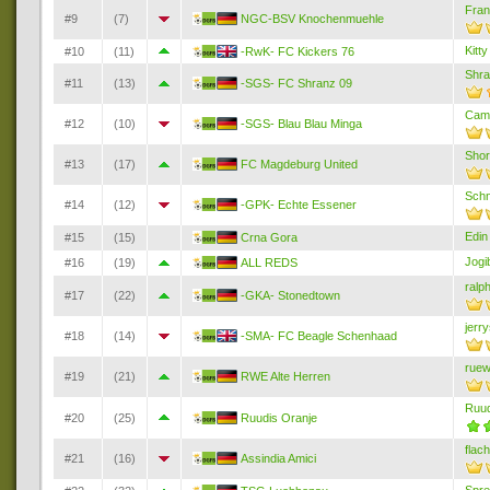
Fran
#9
(7)
NGC-BSV Knochenmuehle
Kitty
#10
(11)
-RwK- FC Kickers 76
Shr
#11
(13)
-SGS- FC Shranz 09
Cam
#12
(10)
-SGS- Blau Blau Minga
Shor
#13
(17)
FC Magdeburg United
Schn
#14
(12)
-GPK- Echte Essener
Edin
#15
(15)
Crna Gora
Jogi
#16
(19)
ALL REDS
ralp
#17
(22)
-GKA- Stonedtown
jerr
#18
(14)
-SMA- FC Beagle Schenhaad
rue
#19
(21)
RWE Alte Herren
Ruud
#20
(25)
Ruudis Oranje
flac
#21
(16)
Assindia Amici