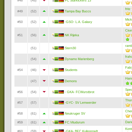
#48
(45)
FC Starkickers 13
fritz
#49
(52)
Tampa Bay Buccs
Mic
#50
(52)
-GSO- L.A. Galaxy
Cise
#51
(56)
NK Rijeka
ramb
(51)
Stern30
frah
(54)
Dynamo Marienberg
Fab
#54
(46)
Students
Hans
(47)
Demons
Spec
#56
(54)
- GKA- FCWurstbrot
Tho
#57
(57)
-GYC- SV Lemwerder
Che
#58
(61)
Neukruger SV
Dari
#59
(61)
FC.Vitudurum
Kont
#60
(59)
-GKA- BFC Kulingstadt