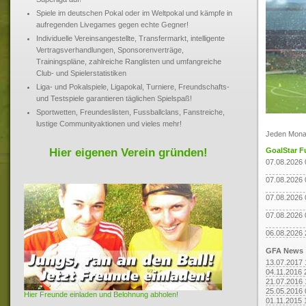
Spiele im deutschen Pokal oder im Weltpokal und kämpfe in
aufregenden Livegames gegen echte Gegner!
Individuelle Vereinsangestellte, Transfermarkt, intelligente
Vertragsverhandlungen, Sponsorenverträge,
Trainingspläne, zahlreiche Ranglisten und umfangreiche
Club- und Spielerstatistiken
Liga- und Pokalspiele, Ligapokal, Turniere, Freundschafts-
und Testspiele garantieren täglichen Spielspaß!
Sportwetten, Freundeslisten, Fussballclans, Fanstreiche,
lustige Communityaktionen und vieles mehr!
Jeden Mon
Hier eigenen Verein gründen!
GoalStar F
07.08.2026 
07.08.2026 
07.08.2026 
07.08.2026 
06.08.2026 
GFA News
13.07.2017 
04.11.2016 
21.07.2016 
25.05.2016 
Hier Freunde einladen und Belohnung abholen!
01.11.2015 