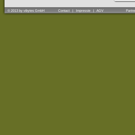
© 2013 by vibytes GmbH
Contact
|
Impressie
|
AGV
Partner