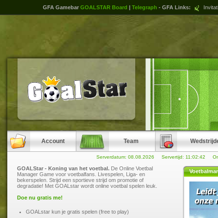
GFA Gamebar
GOALSTAR Board
|
Telegraph
- GFA Links:
Invitat
Account
Team
Wedstrijd
Serverdatum: 08.08.2026 Servertijd:
11:02:42
On
GOALStar - Koning van het voetbal.
De Online Voetbal
Voetbalman
Manager Game voor voetbalfans. Livespelen, Liga- en
bekerspelen. Strijd een sportieve strijd om promotie of
degradatie! Met GOALstar wordt online voetbal spelen leuk.
Doe nu gratis me!
GOALstar kun je gratis spelen (free to play)