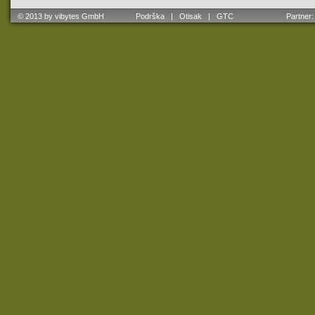
© 2013 by vibytes GmbH
Podrška
|
Otisak
|
GTC
Partner