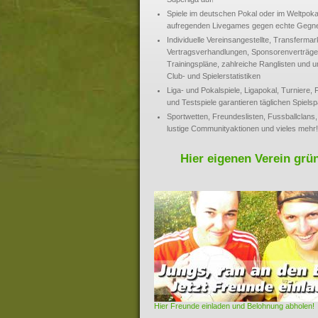
Spiele im deutschen Pokal oder im Weltpoka
aufregenden Livegames gegen echte Gegne
Individuelle Vereinsangestellte, Transfermarkt
Vertragsverhandlungen, Sponsorenverträge
Trainingspläne, zahlreiche Ranglisten und 
Club- und Spielerstatistiken
Liga- und Pokalspiele, Ligapokal, Turniere,
und Testspiele garantieren täglichen Spiels
Sportwetten, Freundeslisten, Fussballclans,
lustige Communityaktionen und vieles mehr!
Hier eigenen Verein grü
Hier Freunde einladen und Belohnung abholen!