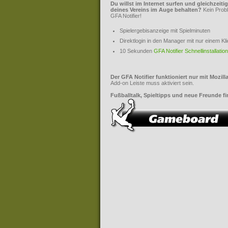
Du willst im Internet surfen und gleichzeiti
deines Vereins im Auge behalten?
Kein Prob
GFA Notifier!
Spielergebisanzeige mit Spielminuten
Direktlogin in den Manager mit nur einem Kli
10 Sekunden
GFA Notifier Schnellinstallation
Der GFA Notifier funktioniert nur mit Mozilla
Add-on Leiste muss aktiviert sein.
Fußballtalk, Spieltipps und neue Freunde f