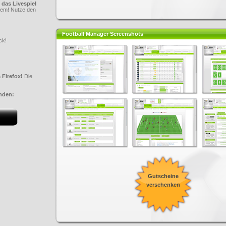
g das Livespiel
lem! Nutze den
Football Manager Screenshots
ck!
 Firefox!
Die
inden:
Gutscheine
verschenken