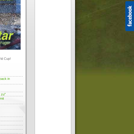
ld Cup!
back in
 zu"
mit