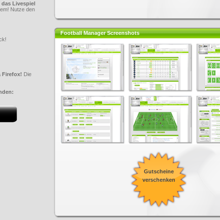
g das Livespiel
lem! Nutze den
Football Manager Screenshots
ck!
 Firefox!
Die
inden:
Gutscheine
verschenken