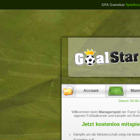
GFA Gamebar
Spielfor
Account
Mann
Datum: 06.08
Willkommen beim
Managerspiel
der Fans! G
eigenen Fußballverein und kämpfe um Ruh
Jetzt kostenlos mitspie
Kämpfe um die Meisterschaft steig mit dein
Superliga auf!